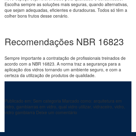
Escolha sempre as soluções mais seguras, quando alternativas,
que sejam adequadas, eficientes e duradouras. Todos só têm a
colher bons frutos desse cenário.
Recomendações NBR 16823
Sempre importante a contratação de profissionais treinados de
acordo com a NBR 16823. A norma traz a segurança para a
aplicação dos vidros tornando um ambiente seguro, e com a
certeza da utilização de produtos de qualidade.
Publicado em:
Sem categoria
Marcado como:
arquitetura em
vidro
,
gambiarras em vidro
,
qual vidro utilizar
,
vidraceiro
,
vidro
,
vidro gambiarra
Deixe um comentário